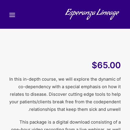
TEACHERS
STUDENTS
SHOP
$65.00
CALENDAR
In this in-depth course, we will explore the dynamic of
BLOG
co-dependency with a special emphasis on how it
relates to disease. Discover cutting edge tools to help
עברית
(
עברית
)
your patients/clients break free from the codependent
CART
relationships that keep them sick and unwell.
This package is a digital download consisting of a
one-hour video recording from a live webinar, as well